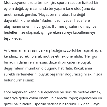
Motivasyonunuzu artırmak için, sporun sadece fiziksel bir
eylem değil, aynı zamanda bir yaşam tarzı olduğunu da
unutmamak gerekir. “Hayat bir maraton, hız değil
dayanıklılık önemlidir” ifadesi, uzun vadeli hedeflere
ulaşmanın önemini vurgular. Bu mesaj, sabırlı olmayı ve
hedeflerinize ulaşmak için gereken süreyi kabullenmeyi
teşvik eder.
Antrenmanlar sırasında karşılaştığınız zorlukları aşmak için,
kendinizi sürekli olarak motive etmek önemlidir. “Her gün
bir adım daha ileri” mesajı, düzenli bir çaba ile büyük
değişimlerin mümkün olduğunu hatırlatır. Küçük ama
sürekli ilerlemelerin, büyük başarılar doğuracağını aklınızda
bulundurmalısınız.
spor yaparken kendinizi eğlenceli bir şekilde motive etmek,
başarıya giden yolda önemli bir araçtır. “Spor, eğlencenin en
güzel hali” ifadesi, sporun sadece bir zorunluluk değil, aynı