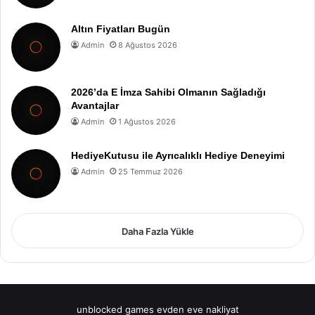
Altın Fiyatları Bugün
Admin
8 Ağustos 2026
2026’da E İmza Sahibi Olmanın Sağladığı
Avantajlar
Admin
1 Ağustos 2026
HediyeKutusu ile Ayrıcalıklı Hediye Deneyimi
Admin
25 Temmuz 2026
Daha Fazla Yükle
unblocked games
evden eve nakliyat