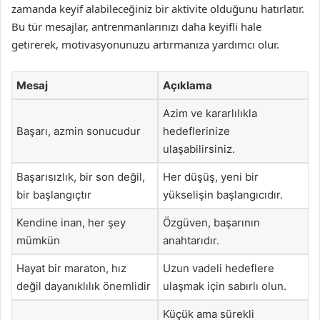
zamanda keyif alabileceğiniz bir aktivite olduğunu hatırlatır.
Bu tür mesajlar, antrenmanlarınızı daha keyifli hale
getirerek, motivasyonunuzu artırmanıza yardımcı olur.
Mesaj
Açıklama
Azim ve kararlılıkla
Başarı, azmin sonucudur
hedeflerinize
ulaşabilirsiniz.
Başarısızlık, bir son değil,
Her düşüş, yeni bir
bir başlangıçtır
yükselişin başlangıcıdır.
Kendine inan, her şey
Özgüven, başarının
mümkün
anahtarıdır.
Hayat bir maraton, hız
Uzun vadeli hedeflere
değil dayanıklılık önemlidir
ulaşmak için sabırlı olun.
Küçük ama sürekli