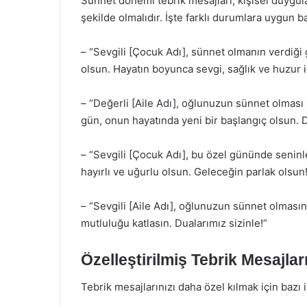
Sünnet dönemi tebrik mesajları, kişisel duygular
şekilde olmalıdır. İşte farklı durumlara uygun b
– “Sevgili [Çocuk Adı], sünnet olmanın verdiği
olsun. Hayatın boyunca sevgi, sağlık ve huzur 
– “Değerli [Aile Adı], oğlunuzun sünnet olması 
gün, onun hayatında yeni bir başlangıç olsun. 
– “Sevgili [Çocuk Adı], bu özel gününde seninl
hayırlı ve uğurlu olsun. Geleceğin parlak olsun
– “Sevgili [Aile Adı], oğlunuzun sünnet olmasın
mutluluğu katlasın. Dualarımız sizinle!”
Özelleştirilmiş Tebrik Mesajlar
Tebrik mesajlarınızı daha özel kılmak için bazı i