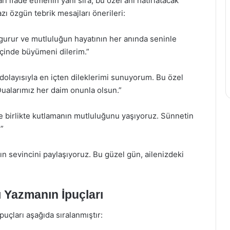
ı ifade etmenin yanı sıra, bu özel anı hatırlatacak
azı özgün tebrik mesajları önerileri:
 gurur ve mutluluğun hayatının her anında seninle
içinde büyümeni dilerim.”
dolayısıyla en içten dileklerimi sunuyorum. Bu özel
Dualarımız her daim onunla olsun.”
e birlikte kutlamanın mutluluğunu yaşıyoruz. Sünnetin
!”
ın sevincini paylaşıyoruz. Bu güzel gün, ailenizdeki
ı Yazmanın İpuçları
puçları aşağıda sıralanmıştır: