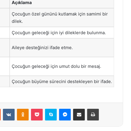
Açıklama
Çocuğun özel gününü kutlamak için samimi bir
dilek.
Çocuğun geleceği için iyi dileklerde bulunma.
Aileye desteğinizi ifade etme.
Çocuğun geleceği için umut dolu bir mesaj.
Çocuğun büyüme sürecini destekleyen bir ifade.
st
Reddit
VKontakte
Odnoklassniki
Pocket
Skype
Messenger
E-Posta ile paylaş
Yazdır