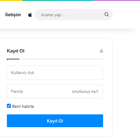
Sitemap
Arama
İletişim
yap
...
Kayıt Ol
Unuttunuz mu?
Beni hatırla
Kayıt Ol