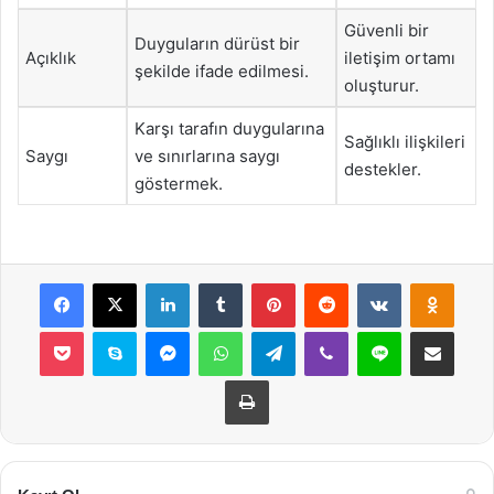
Güvenli bir
Duyguların dürüst bir
Açıklık
iletişim ortamı
şekilde ifade edilmesi.
oluşturur.
Karşı tarafın duygularına
Sağlıklı ilişkileri
Saygı
ve sınırlarına saygı
destekler.
göstermek.
Facebook
X
LinkedIn
Tumblr
Pinterest
Reddit
VKontakte
Odnok
Pocket
Skype
Messenger
WhatsApp
Telegram
Viber
Line
E-Posta ile payla
Yazdır