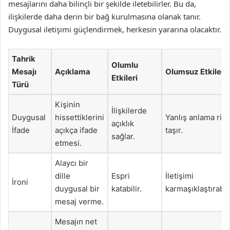
mesajlarını daha bilinçli bir şekilde iletebilirler. Bu da,
ilişkilerde daha derin bir bağ kurulmasına olanak tanır.
Duygusal iletişimi güçlendirmek, herkesin yararına olacaktır.
Tahrik
Olumlu
Mesajı
Açıklama
Olumsuz Etkileri
Etkileri
Türü
Kişinin
İlişkilerde
Duygusal
hissettiklerini
Yanlış anlama risk
açıklık
İfade
açıkça ifade
taşır.
sağlar.
etmesi.
Alaycı bir
dille
Espri
İletişimi
İroni
duygusal bir
katabilir.
karmaşıklaştırabili
mesaj verme.
Mesajın net