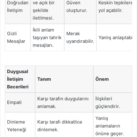
Doğrudan
ve açık bir
Güven
Keskin tepkilere
İletişim
şekilde
oluşturur.
yol açabilir.
iletilmesi.
İkili anlam
Gizli
Merak
taşıyan tahrik
Yanlış anlaşılabilir
Mesajlar
uyandırabilir.
mesajları.
Duygusal
İletişim
Tanım
Önem
Becerileri
Karşı tarafın duygularını
İlişkileri
Empati
anlamak.
güçlendirir.
Yanlış
Dinleme
Karşı tarafı dikkatlice
anlamaların
Yeteneği
dinlemek.
önüne geçer.