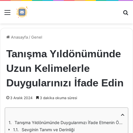
Menü
Ar
Anasayfa
/
Genel
Tanışma Yıldönümünde
Uzun Kelimelerle
Duygularınızı İfade Edin
3 Aralık 2024
3 dakika okuma süresi
Tanışma Yıldönümünde Duygularımızı İfade Etmenin Önemi
Sevginin Tanımı ve Derinliği