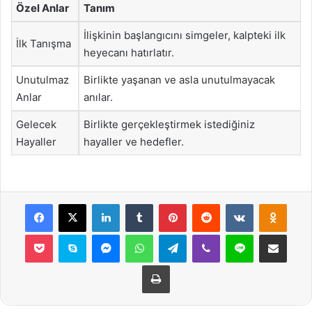
Özel Anlar
Tanım
İlişkinin başlangıcını simgeler, kalpteki ilk
İlk Tanışma
heyecanı hatırlatır.
Unutulmaz
Birlikte yaşanan ve asla unutulmayacak
Anlar
anılar.
Gelecek
Birlikte gerçekleştirmek istediğiniz
Hayaller
hayaller ve hedefler.
Facebook
X
LinkedIn
Tumblr
Pinterest
Reddit
VKontakte
Odnok
Pocket
Skype
Messenger
WhatsApp
Telegram
Viber
Line
E-Posta ile payla
Yazdır