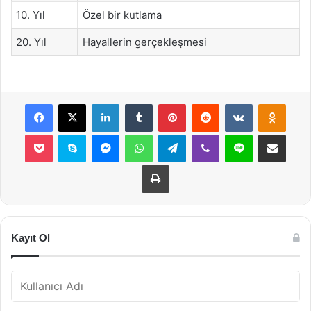
10. Yıl
Özel bir kutlama
20. Yıl
Hayallerin gerçekleşmesi
Facebook
X
LinkedIn
Tumblr
Pinterest
Reddit
VKontakte
Odnok
Pocket
Skype
Messenger
WhatsApp
Telegram
Viber
Line
E-Posta ile payla
Yazdır
Kayıt Ol