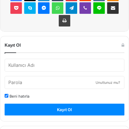
Pocket
Skype
Messenger
WhatsApp
Telegram
Viber
Line
E-Posta ile payla
Yazdır
Kayıt Ol
Unuttunuz mu?
Beni hatırla
Kayıt Ol