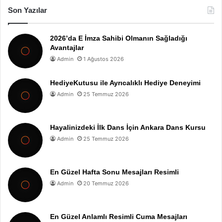
Son Yazılar
2026’da E İmza Sahibi Olmanın Sağladığı
Avantajlar
Admin
1 Ağustos 2026
HediyeKutusu ile Ayrıcalıklı Hediye Deneyimi
Admin
25 Temmuz 2026
Hayalinizdeki İlk Dans İçin Ankara Dans Kursu
Admin
25 Temmuz 2026
En Güzel Hafta Sonu Mesajları Resimli
Admin
20 Temmuz 2026
En Güzel Anlamlı Resimli Cuma Mesajları