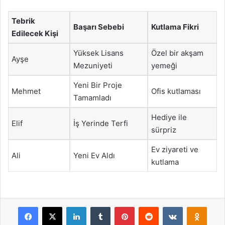
Tebrik
Başarı Sebebi
Kutlama Fikri
Edilecek Kişi
Yüksek Lisans
Özel bir akşam
Ayşe
Mezuniyeti
yemeği
Yeni Bir Proje
Mehmet
Ofis kutlaması
Tamamladı
Hediye ile
Elif
İş Yerinde Terfi
sürpriz
Ev ziyareti ve
Ali
Yeni Ev Aldı
kutlama
Facebook
X
LinkedIn
Tumblr
Pinterest
Reddit
VKontakte
Odnok