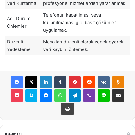
Veri Kurtarma
profesyonel hizmetlerden yararlanmak.
Telefonun kapatılması veya
Acil Durum
kullanılmaması gibi basit çözümler
Önlemleri
uygulamak.
Düzenli
Mesajları düzenli olarak yedekleyerek
Yedekleme
veri kaybını önlemek.
Facebook
X
LinkedIn
Tumblr
Pinterest
Reddit
VKontakte
Odnok
Pocket
Skype
Messenger
WhatsApp
Telegram
Viber
Line
E-Posta ile payla
Yazdır
Kayıt Ol