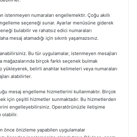
an istenmeyen numaraları engellemektir. Çoğu akıllı
ı engelleme seçeneği sunar. Ayarlar menüsüne giderek
eği bulabilir ve rahatsız edici numaraları
daha mesaj atamadığı için sıkıntı yaşamazsınız.
lanabilirsiniz. Bu tür uygulamalar, istenmeyen mesajları
ma mağazalarında birçok farklı seçenek bulmak
p yükleyerek, belirli anahtar kelimeleri veya numaraları
ları alabilirler.
ğu mesaj engelleme hizmetlerini kullanmaktır. Birçok
k için çeşitli hizmetler sunmaktadır. Bu hizmetlerden
erini engelleyebilirsiniz. Operatörünüzle iletişime
olabilir.
en önce önizleme yapabilen uygulamalar