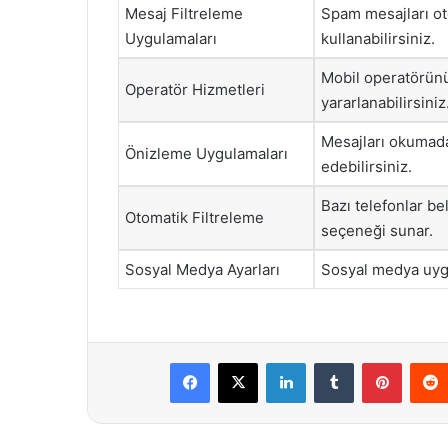
Mesaj Filtreleme
Spam mesajları ot
Uygulamaları
kullanabilirsiniz.
Mobil operatörün
Operatör Hizmetleri
yararlanabilirsiniz
Mesajları okumada
Önizleme Uygulamaları
edebilirsiniz.
Bazı telefonlar be
Otomatik Filtreleme
seçeneği sunar.
Sosyal Medya Ayarları
Sosyal medya uygu
Facebook
X
LinkedIn
Tumblr
Pintere