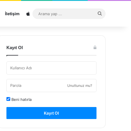
Sitemap
Arama
İletişim
yap
...
Kayıt Ol
Unuttunuz mu?
Beni hatırla
Kayıt Ol