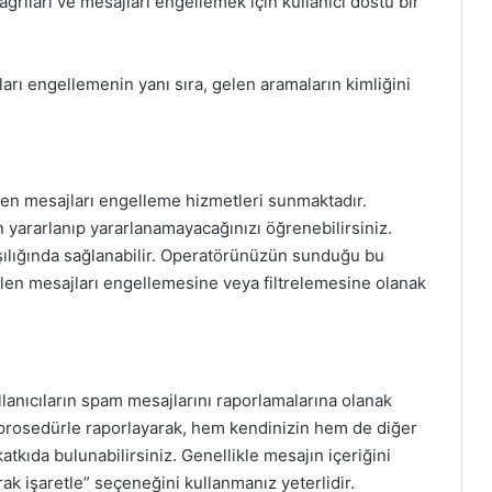
ıları ve mesajları engellemek için kullanıcı dostu bir
arı engellemenin yanı sıra, gelen aramaların kimliğini
eyen mesajları engelleme hizmetleri sunmaktadır.
yararlanıp yararlanamayacağınızı öğrenebilirsiniz.
arşılığında sağlanabilir. Operatörünüzün sunduğu bu
gelen mesajları engellemesine veya filtrelemesine olanak
lanıcıların spam mesajlarını raporlamalarına olanak
ir prosedürle raporlayarak, hem kendinizin hem de diğer
atkıda bulunabilirsiniz. Genellikle mesajın içeriğini
k işaretle” seçeneğini kullanmanız yeterlidir.