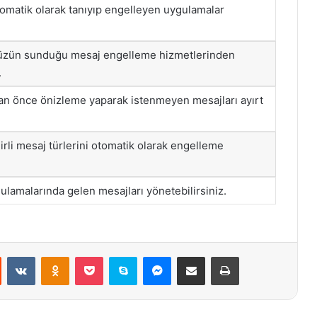
omatik olarak tanıyıp engelleyen uygulamalar
üzün sunduğu mesaj engelleme hizmetlerinden
.
n önce önizleme yaparak istenmeyen mesajları ayırt
lirli mesaj türlerini otomatik olarak engelleme
lamalarında gelen mesajları yönetebilirsiniz.
st
Reddit
VKontakte
Odnoklassniki
Pocket
Skype
Messenger
E-Posta ile paylaş
Yazdır