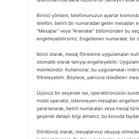
Birinci yöntem, telefonunuzun ayarlar kısmınd
telefon, belirli bir numaradan gelen mesajlar
“Mesajlar” veya “Aramalar” bölümünden bu seçen
engelleyebilirsiniz. Engellenen numaralar, bir 
İkinci olarak, mesaj filtreleme uygulamaları kul
otomatik olarak tanıyıp engelleyebilir. Uygula
mümkündür. Kullanıcılar, bu uygulamaları indiri
filtreleyebilir. Böylece, yalnızca istedikleri mesaj
Üçüncü bir seçenek ise, operatörünüzün sundu
mobil operatör, istenmeyen mesajları engelleme
yararlanarak, belirli numaraları veya mesaj türl
geçerek detaylı bilgi almanız, bu konuda faydalı 
Dördüncü olarak, mesajlarınızı okuyup silmed