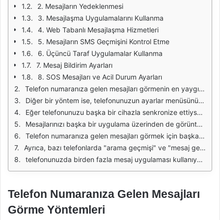
2. Mesajların Yedeklenmesi
3. Mesajlaşma Uygulamalarını Kullanma
4. Web Tabanlı Mesajlaşma Hizmetleri
5. Mesajların SMS Geçmişini Kontrol Etme
6. Üçüncü Taraf Uygulamalar Kullanma
7. Mesaj Bildirim Ayarları
8. SOS Mesajları ve Acil Durum Ayarları
Telefon numaranıza gelen mesajları görmenin en yaygın yöntemlerinden biri, cep telefonunuzun mesaj uygulamasını kullanmaktır. Çoğu telefon, gelen mesajları otomatik olarak kaydeder ve uygulama üzerinden kolayca erişilebilir hale getirir. Mesajlarınızı görüntülemek için, ana ekranınızdaki mesaj uygulamasına girmeniz yeterlidir. Buradan, gelen kutusunu kontrol ederek, aldığınız tüm mesajları görebilir ve gerektiğinde yanıt verebilirsiniz.
Diğer bir yöntem ise, telefonunuzun ayarlar menüsünü kullanarak mesaj bildirimlerini yönetmektir. Bu ayarlar, hangi uygulamaların bildirim göndereceğini belirlemenize olanak tanır. Mesaj uygulamanızın bildirim ayarlarını etkinleştirerek, gelen mesajlarınızı anında görebilir ve hızlı bir şekilde yanıt verebilirsiniz. Ayrıca, mesajların önizlemesini ekranınızda gösterecek şekilde ayarlayarak, mesaj içeriğini doğrudan bildirim alanından kontrol edebilirsiniz.
Eğer telefonunuzu başka bir cihazla senkronize ettiyseniz, gelen mesajları o cihazdan da görebilirsiniz. Örneğin, bazı akıllı telefonlar, bilgisayar veya tablet gibi diğer cihazlarla entegre olma özelliğine sahiptir. Bu tür bir senkronizasyon sayesinde, telefonunuza gelen mesajları bilgisayarınızdan okuyabilir ve yanıtlayabilirsiniz. Bu özellik, özellikle sık sık bilgisayar başında çalışan kişiler için oldukça kullanışlıdır.
Mesajlarınızı başka bir uygulama üzerinden de görüntüleyebilirsiniz. Örneğin, bazı sosyal medya platformları ve iletişim uygulamaları, telefon numaranızı kullanarak mesaj göndermenize olanak tanır. Bu tür uygulamalarda, gelen mesajlarınızı kontrol ederek, telefon numaranıza gelen iletileri takip edebilirsiniz. Bu yöntem, farklı platformlar üzerinden gelen mesajları tek bir yerden yönetmenizi sağlar.
Telefon numaranıza gelen mesajları görmek için başka bir alternatif de, mesaj yedekleme uygulamaları kullanmaktır. Bu uygulamalar, mesajlarınızı yedekleyerek, istediğiniz zaman erişmenizi sağlar. Yedekleme işlemi sonrası, mesajlarınızı geri yükleyebilir ve geçmişte aldığınız mesajlara ulaşabilirsiniz. Bu yöntem, özellikle önemli mesajları kaybetmemek için oldukça faydalıdır.
Ayrıca, bazı telefonlarda "arama geçmişi" ve "mesaj geçmişi" gibi özellikler bulunmaktadır. Bu özellikler sayesinde, aradığınız bir mesajı veya çağrıyı kolayca bulabilirsiniz. Mesaj geçmişi, aldığınız ve gönderdiğiniz tüm mesajların kaydını tutar ve istediğiniz zaman erişim sağlar. Bu sayede, daha önce aldığınız mesajları veya iletişim geçmişinizi inceleyebilirsiniz.
telefonunuzda birden fazla mesaj uygulaması kullanıyorsanız, hangi uygulamanın hangi mesajları gösterdiğini kontrol etmek önemlidir. Bazı mesaj uygulamaları, gelen mesajları filtreleyebilir veya gruplandırabilir. Bu nedenle, tüm uygulamalardaki gelen kutularını kontrol etmek, kaçırdığınız önemli mesajları görmenize yardımcı olabilir. Böylece, telefon numaranıza gelen mesajları daha etkili bir şekilde yönetebilirsiniz.
Telefon Numaranıza Gelen Mesajları
Görme Yöntemleri