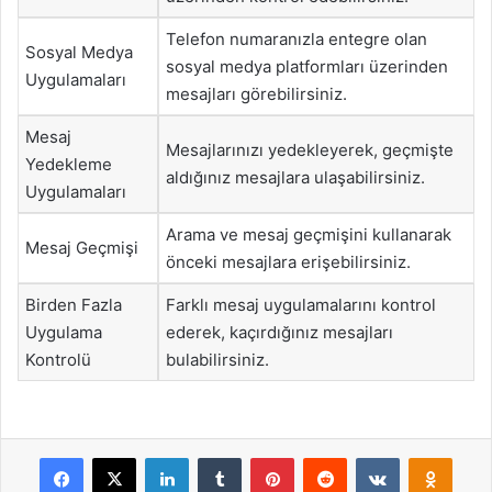
Telefon numaranızla entegre olan
Sosyal Medya
sosyal medya platformları üzerinden
Uygulamaları
mesajları görebilirsiniz.
Mesaj
Mesajlarınızı yedekleyerek, geçmişte
Yedekleme
aldığınız mesajlara ulaşabilirsiniz.
Uygulamaları
Arama ve mesaj geçmişini kullanarak
Mesaj Geçmişi
önceki mesajlara erişebilirsiniz.
Birden Fazla
Farklı mesaj uygulamalarını kontrol
Uygulama
ederek, kaçırdığınız mesajları
Kontrolü
bulabilirsiniz.
Facebook
X
LinkedIn
Tumblr
Pinterest
Reddit
VKontakte
Odnok