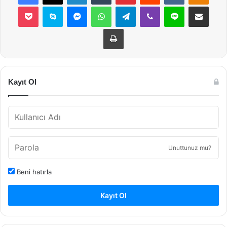
Pocket
Skype
Messenger
WhatsApp
Telegram
Viber
Line
E-Posta ile payla
Yazdır
Kayıt Ol
Unuttunuz mu?
Beni hatırla
Kayıt Ol