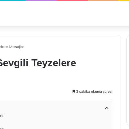
elere Mesajlar
evgili Teyzelere
3 dakika okuma süresi
mi