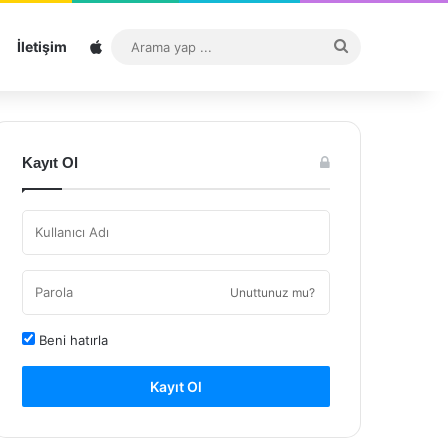
Sitemap
Arama
İletişim
yap
...
Kayıt Ol
Unuttunuz mu?
Beni hatırla
Kayıt Ol