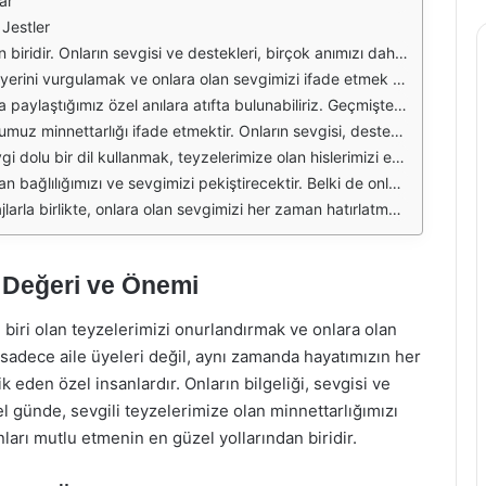
ar
Jestler
 bir fırsattır. Bu özel günde, teyzelerimize olan sevgimizi dile getiren anlamlı mesajlar yazmak, onların gönlünü almak için önemlidir. Sadece bir mesajla değil, aynı zamanda bir sevgiyle dolu bir gönülle onları mutlu edebiliriz.
arını canlandıran özel kişilerdir. Teyzeler Günü'nde yazacağımız her bir kelime, onlara duyduğumuz saygı ve sevgiyi gösterecektir. Onlara, hayatımıza kattıkları değerleri anlatmak için içten bir dille yazılmış mesajlar tercih edelim.
çlendirecek ve onları gülümsetecek bir etki yaratacaktır. Ayrıca, onların hayatımıza kattığı olumlu etkilerden bahsederek, onları ne kadar değerli hissettirebileceğimizi unutmamalıyız.
ler Günü'nde onlara teşekkür etmek, sadece bir mesajla sınırlı kalmamalı; aynı zamanda onların hayatımızdaki önemini vurgulayan bir iletişim olmalıdır. Bu, onları daha da özel hissettirecektir.
ümleler, teyzelerimizin kalplerine dokunacak ve onlara hayatımızdaki yerlerinin ne kadar kıymetli olduğunu hissettirecektir. Bu özel günde, onlara olan sevgimizi bir kez daha hatırlatmak için güzel mesajlar yazalım.
iliriz. Bu, onlara olan sevgimizin ne kadar derin olduğunu gösterecektir. Ayrıca, teyzelerimizin de bu özel günde güzel bir sürprizle karşılaşmasını sağlamak, onları mutlu etmek adına harika bir fikir olabilir.
 vazgeçilmez bir parçası; onları her zaman hatırlamak ve sevmek, bizim için önemli bir sorumluluktur. Bu özel günde onlara en güzel dileklerimizi iletmek, onları mutlu edecektir.
n Değeri ve Önemi
 biri olan teyzelerimizi onurlandırmak ve onlara olan
, sadece aile üyeleri değil, aynı zamanda hayatımızın her
 eden özel insanlardır. Onların bilgeliği, sevgisi ve
el günde, sevgili teyzelerimize olan minnettarlığımızı
ları mutlu etmenin en güzel yollarından biridir.