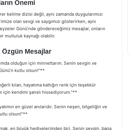
ların Önemi
er kelime dizisi değil, aynı zamanda duygularımızı
rimize olan sevgi ve saygımızı gösterirken, aynı
 Teyzeler Günü’nde göndereceğimiz mesajlar, onların
r mutluluk kaynağı olabilir.
ek Özgün Mesajlar
nımda olduğun için minnettarım. Senin sevgin ve
Günü’n kutlu olsun!”**
ğerli kılan, hayatıma kattığın renk için teşekkür
m için kendimi şanslı hissediyorum.”**
atımın en güzel anılarıdır. Senin neşen, bilgeliğin ve
tlu olsun!”**
lmak, en büyük hediyelerimden biri. Senin sevgin, bana