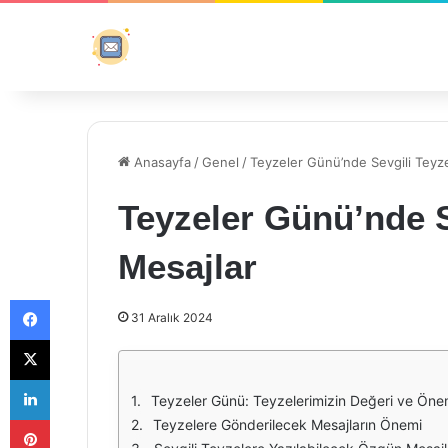
Anasayfa
/
Genel
/
Teyzeler Günü’nde Sevgili Teyz
Teyzeler Günü’nde S
Mesajlar
Facebook
31 Aralık 2024
X
LinkedIn
Teyzeler Günü: Teyzelerimizin Değeri ve Öne
Pinterest
Teyzelere Gönderilecek Mesajların Önemi