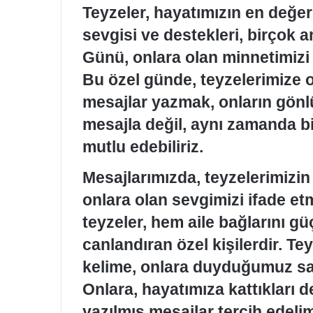
Teyzeler, hayatımızın en değerl
sevgisi ve destekleri, birçok a
Günü, onlara olan minnetimizi i
Bu özel günde, teyzelerimize o
mesajlar yazmak, onların gönl
mesajla değil, aynı zamanda bi
mutlu edebiliriz.
Mesajlarımızda, teyzelerimizi
onlara olan sevgimizi ifade etm
teyzeler, hem aile bağlarını g
canlandıran özel kişilerdir. T
kelime, onlara duyduğumuz say
Onlara, hayatımıza kattıkları de
yazılmış mesajlar tercih edeli