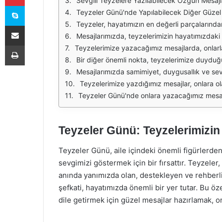
Sevgili Teyzelere Yazılabilecek Özgün Mesajl
Skype
Teyzeler Günü'nde Yapılabilecek Diğer Güzel 
Teyzeler, hayatımızın en değerli parçalarından biridir. Onların sevgisi ve destekleri, birçok anımızı daha anlamlı kılar. Teyzeler Günü, onlara olan minnetimizi ifade etmek için harika
E-Posta ile paylaş
Mesajlarımızda, teyzelerimizin hayatımızdaki yerini vurgulamak ve onlara olan sevgimizi ifade etmek önemlidir. Birçok kişi için teyzeler, hem aile bağlarını güçlendiren hem de çocukluk anıl
Yazdır
Teyzelerimize yazacağımız mesajlarda, onlarla paylaştığımız özel anılara atıfta bulunabiliriz. Geçmişteki güzel anıları hatırlamak, aramızdaki bağı gü
Bir diğer önemli nokta, teyzelerimize duyduğumuz minnettarlığı ifade etmektir. Onların sevgisi, desteği ve bilgeliği, hayatımızda önemli bir yer tutar. Teyze
Mesajlarımızda samimiyet, duygusallık ve sevgi dolu bir dil kullanmak, teyzelerimize olan hislerimizi en iyi şekilde ifade etmemize yardımcı olacaktır. Basit ama anlam dolu c
Teyzelerimize yazdığımız mesajlar, onlara olan bağlılığımızı ve sevgimizi pekiştirecektir. Belki de onlara bir şarkı sözü ya da bir alıntı ile duygularımızı ifade edeb
Teyzeler Günü'nde onlara yazacağımız mesajlarla birlikte, onlara olan sevgimizi her zaman hatırlatmayı unutmamalıyız. Teyzelerimiz, hayatımızın
Teyzeler Günü: Teyzelerimizi
Teyzeler Günü, aile içindeki önemli figürlerden
sevgimizi göstermek için bir fırsattır. Teyzeler
anında yanımızda olan, destekleyen ve rehberlik
şefkati, hayatımızda önemli bir yer tutar. Bu öz
dile getirmek için güzel mesajlar hazırlamak, on