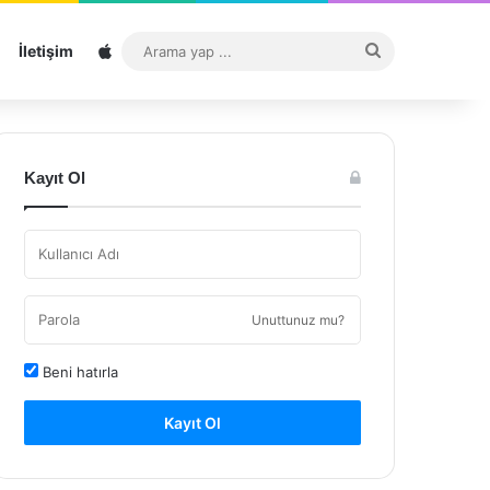
Sitemap
Arama
İletişim
yap
...
Kayıt Ol
Unuttunuz mu?
Beni hatırla
Kayıt Ol