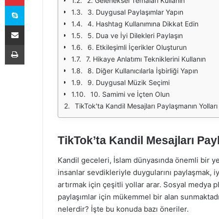
2. Geleneksel Temaları Kullanın
Skype
3. Duygusal Paylaşımlar Yapın
4. Hashtag Kullanımına Dikkat Edin
E-Posta ile paylaş
5. Dua ve İyi Dilekleri Paylaşın
Yazdır
6. Etkileşimli İçerikler Oluşturun
7. Hikaye Anlatımı Tekniklerini Kullanın
8. Diğer Kullanıcılarla İşbirliği Yapın
9. Duygusal Müzik Seçimi
10. Samimi ve İçten Olun
TikTok'ta Kandil Mesajları Paylaşmanın Yolları
TikTok’ta Kandil Mesajları Pay
Kandil geceleri, İslam dünyasında önemli bir y
insanlar sevdikleriyle duygularını paylaşmak, 
artırmak için çeşitli yollar arar. Sosyal medya p
paylaşımlar için mükemmel bir alan sunmaktadır.
nelerdir? İşte bu konuda bazı öneriler.