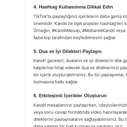
4. Hashtag Kullanımına Dikkat Edin
TikTok’ta paylaştığınız içeriklerin daha geniş k
önemlidir. Kandil ile ilgili popüler hashtag’leri
Örneğin, #KandilMesajı, #MübarekKandil veya 
fazla kişi tarafından keşfedilmesini sağlar.
5. Dua ve İyi Dilekleri Paylaşın
Kandil geceleri, duaların ve iyi dileklerin dile get
kalplerine hitap edecek dua ve dileklerinizi pa
bir içerik oluşturabilirsiniz. Bu tür paylaşımla
bulmasına katkı sağlar.
6. Etkileşimli İçerikler Oluşturun
Kandil mesajlarınızı paylaşırken, izleyicilerini
veya soru-cevap formatında video hazırlayarak,
dileklerini paylaşmalarını sağlayabilirsiniz. Bu
daha samimi bir bağ kurmanıza yardımcı olur.