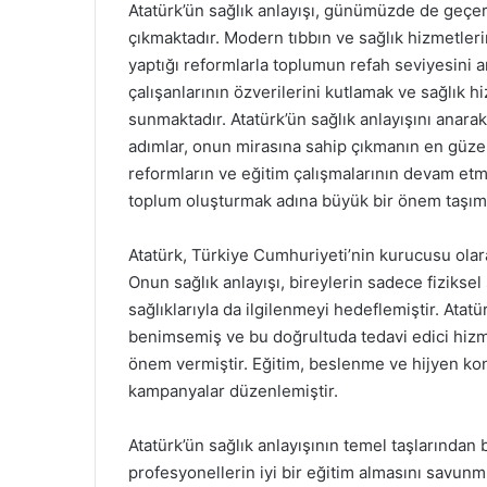
Atatürk’ün sağlık anlayışı, günümüzde de geçerl
çıkmaktadır. Modern tıbbın ve sağlık hizmetleri
yaptığı reformlarla toplumun refah seviyesini a
çalışanlarının özverilerini kutlamak ve sağlık h
sunmaktadır. Atatürk’ün sağlık anlayışını anara
adımlar, onun mirasına sahip çıkmanın en güzel 
reformların ve eğitim çalışmalarının devam etme
toplum oluşturmak adına büyük bir önem taşıma
Atatürk, Türkiye Cumhuriyeti’nin kurucusu olara
Onun sağlık anlayışı, bireylerin sadece fiziksel
sağlıklarıyla da ilgilenmeyi hedeflemiştir. Atatü
benimsemiş ve bu doğrultuda tedavi edici hizme
önem vermiştir. Eğitim, beslenme ve hijyen kon
kampanyalar düzenlemiştir.
Atatürk’ün sağlık anlayışının temel taşlarından bi
profesyonellerin iyi bir eğitim almasını savunmu