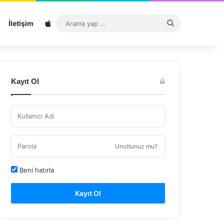
Sitemap
Arama
İletişim
yap
...
Kayıt Ol
Unuttunuz mu?
Beni hatırla
Kayıt Ol