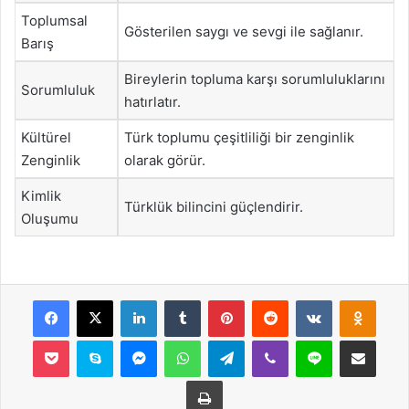
Toplumsal
Gösterilen saygı ve sevgi ile sağlanır.
Barış
Bireylerin topluma karşı sorumluluklarını
Sorumluluk
hatırlatır.
Kültürel
Türk toplumu çeşitliliği bir zenginlik
Zenginlik
olarak görür.
Kimlik
Türklük bilincini güçlendirir.
Oluşumu
Facebook
X
LinkedIn
Tumblr
Pinterest
Reddit
VKontakte
Odnok
Pocket
Skype
Messenger
WhatsApp
Telegram
Viber
Line
E-Posta ile payla
Yazdır