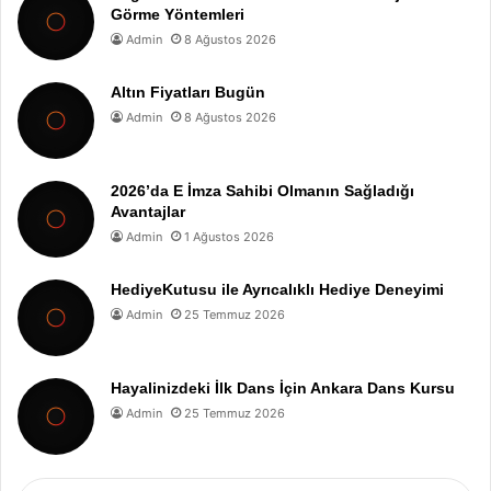
Görme Yöntemleri
Admin
8 Ağustos 2026
Altın Fiyatları Bugün
Admin
8 Ağustos 2026
2026’da E İmza Sahibi Olmanın Sağladığı
Avantajlar
Admin
1 Ağustos 2026
HediyeKutusu ile Ayrıcalıklı Hediye Deneyimi
Admin
25 Temmuz 2026
Hayalinizdeki İlk Dans İçin Ankara Dans Kursu
Admin
25 Temmuz 2026