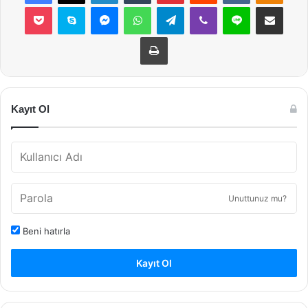
Pocket
Skype
Messenger
WhatsApp
Telegram
Viber
Line
E-Posta ile payla
Yazdır
Kayıt Ol
Unuttunuz mu?
Beni hatırla
Kayıt Ol