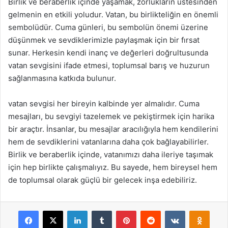
Birlik ve beraberlik içinde yaşamak, zorlukların üstesinden
gelmenin en etkili yoludur. Vatan, bu birlikteliğin en önemli
sembolüdür. Cuma günleri, bu sembolün önemi üzerine
düşünmek ve sevdiklerimizle paylaşmak için bir fırsat
sunar. Herkesin kendi inanç ve değerleri doğrultusunda
vatan sevgisini ifade etmesi, toplumsal barış ve huzurun
sağlanmasına katkıda bulunur.
vatan sevgisi her bireyin kalbinde yer almalıdır. Cuma
mesajları, bu sevgiyi tazelemek ve pekiştirmek için harika
bir araçtır. İnsanlar, bu mesajlar aracılığıyla hem kendilerini
hem de sevdiklerini vatanlarına daha çok bağlayabilirler.
Birlik ve beraberlik içinde, vatanımızı daha ileriye taşımak
için hep birlikte çalışmalıyız. Bu sayede, hem bireysel hem
de toplumsal olarak güçlü bir gelecek inşa edebiliriz.
Facebook
X
LinkedIn
Tumblr
Pinterest
Reddit
VKontakte
Odnok