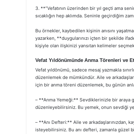
3. **”Vefatının üzerinden bir yıl geçti ama seni
sıcaklığın hep aklımda. Seninle geçirdiğim zama
Bu örnekler, kaybedilen kişinin anısını yaşatman
yazarken, **duygularınızı içten bir şekilde ifade
kişiyle olan ilişkinizi yansıtan kelimeler seçmek
Vefat Yıldönümünde Anma Törenleri ve Etk
Vefat yıldönümü, sadece mesaj yazmakla sınırlı 
düzenlemek de mümkündür. Aile ve arkadaşlarla
için bir anma töreni düzenlemek, bu günün anlamı
– **Anma Yemeği:** Sevdiklerinizle bir araya ge
düzenleyebilirsiniz. Bu yemek, onun sevdiği ye
– **Anı Defteri:** Aile ve arkadaşlarınızdan, kayb
isteyebilirsiniz. Bu anı defteri, zamanla güzel bi