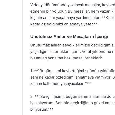
Vefat yıldönümünde yazılacak mesajlar, kaybedi
etmenin bir yoludur. Bu mesajlar, hem yazan kiş
kişinin anısını yaşatmaya yardımcı olur. **Kimi z
kadar özlediğimizi anlatmaya yeter.**
Unutulmaz Anılar ve Mesajların İçeriği
Unutulmaz anılar, sevdiklerimizle geçirdiğimiz g
yaşadığımız zorlukları içerir. Vefat yıldönümü m
bu anıları yansıtan bazı mesaj örnekleri:
1. **”Bugün, seni kaybettiğimiz günün yıldönüm
seni ne kadar özlediğimi anlatmaya yetmiyor. S
zaman kalbimde yaşayacaksın.”**
2. **”Sevgili [isim], bugün senin anılarınla dol
iyi anlıyorum. Seninle geçirdiğim o güzel anıl
biliyorum.”**