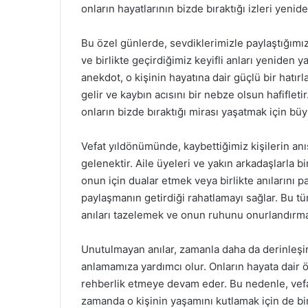
onların hayatlarının bizde bıraktığı izleri yenide
Bu özel günlerde, sevdiklerimizle paylaştığımız
ve birlikte geçirdiğimiz keyifli anları yeniden y
anekdot, o kişinin hayatına dair güçlü bir hatırla
gelir ve kaybın acısını bir nebze olsun hafifleti
onların bizde bıraktığı mirası yaşatmak için büyük
Vefat yıldönümünde, kaybettiğimiz kişilerin anı
gelenektir. Aile üyeleri ve yakın arkadaşlarla b
onun için dualar etmek veya birlikte anılarını p
paylaşmanın getirdiği rahatlamayı sağlar. Bu tür
anıları tazelemek ve onun ruhunu onurlandırma
Unutulmayan anılar, zamanla daha da derinleşir 
anlamamıza yardımcı olur. Onların hayata dair öğ
rehberlik etmeye devam eder. Bu nedenle, vefat
zamanda o kişinin yaşamını kutlamak için de bir f