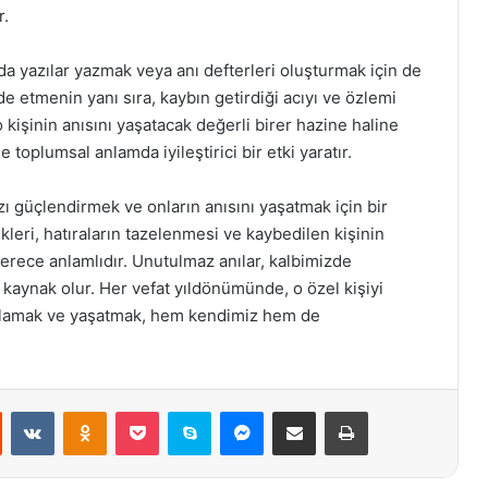
r.
da yazılar yazmak veya anı defterleri oluşturmak için de
fade etmenin yanı sıra, kaybın getirdiği acıyı ve özlemi
 kişinin anısını yaşatacak değerli birer hazine haline
 toplumsal anlamda iyileştirici bir etki yaratır.
zı güçlendirmek ve onların anısını yaşatmak için bir
ikleri, hatıraların tazelenmesi ve kaybedilen kişinin
erece anlamlıdır. Unutulmaz anılar, kalbimizde
kaynak olur. Her vefat yıldönümünde, o özel kişiyi
tırlamak ve yaşatmak, hem kendimiz hem de
st
Reddit
VKontakte
Odnoklassniki
Pocket
Skype
Messenger
E-Posta ile paylaş
Yazdır