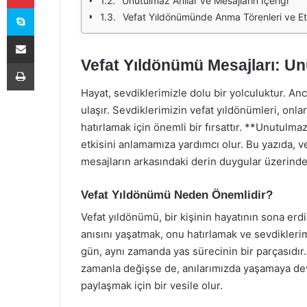
Unutulmaz Anılar ve Mesajların İçeriği
Skype
Vefat Yıldönümünde Anma Törenleri ve Etk
E-Posta ile paylaş
Vefat Yıldönümü Mesajları: Un
Yazdır
Hayat, sevdiklerimizle dolu bir yolculuktur. An
ulaşır. Sevdiklerimizin vefat yıldönümleri, onlar
hatırlamak için önemli bir fırsattır. **Unutulma
etkisini anlamamıza yardımcı olur. Bu yazıda, 
mesajların arkasındaki derin duygular üzerinde
Vefat Yıldönümü Neden Önemlidir?
Vefat yıldönümü, bir kişinin hayatının sona er
anısını yaşatmak, onu hatırlamak ve sevdiklerimi
gün, aynı zamanda yas sürecinin bir parçasıdır.
zamanla değişse de, anılarımızda yaşamaya dev
paylaşmak için bir vesile olur.