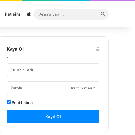
Sitemap
Arama
İletişim
yap
...
Kayıt Ol
Unuttunuz mu?
Beni hatırla
Kayıt Ol