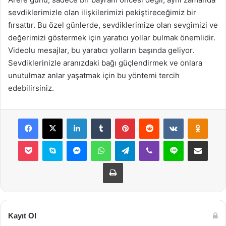
sevdiklerimizle olan ilişkilerimizi pekiştireceğimiz bir
fırsattır. Bu özel günlerde, sevdiklerimize olan sevgimizi ve
değerimizi göstermek için yaratıcı yollar bulmak önemlidir.
Videolu mesajlar, bu yaratıcı yolların başında geliyor.
Sevdiklerinizle aranızdaki bağı güçlendirmek ve onlara
unutulmaz anlar yaşatmak için bu yöntemi tercih
edebilirsiniz.
Facebook
X
LinkedIn
Tumblr
Pinterest
Reddit
VKontakte
Odnok
Pocket
Skype
Messenger
WhatsApp
Telegram
Viber
Line
E-Posta ile payla
Yazdır
Kayıt Ol