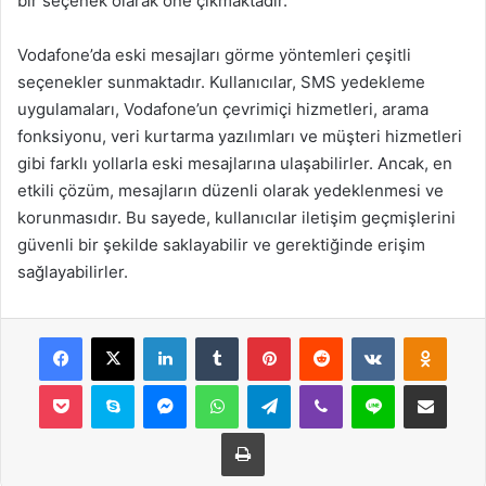
bir seçenek olarak öne çıkmaktadır.
Vodafone’da eski mesajları görme yöntemleri çeşitli
seçenekler sunmaktadır. Kullanıcılar, SMS yedekleme
uygulamaları, Vodafone’un çevrimiçi hizmetleri, arama
fonksiyonu, veri kurtarma yazılımları ve müşteri hizmetleri
gibi farklı yollarla eski mesajlarına ulaşabilirler. Ancak, en
etkili çözüm, mesajların düzenli olarak yedeklenmesi ve
korunmasıdır. Bu sayede, kullanıcılar iletişim geçmişlerini
güvenli bir şekilde saklayabilir ve gerektiğinde erişim
sağlayabilirler.
Facebook
X
LinkedIn
Tumblr
Pinterest
Reddit
VKontakte
Odnok
Pocket
Skype
Messenger
WhatsApp
Telegram
Viber
Line
E-Posta ile payla
Yazdır