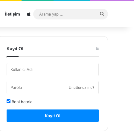
Sitemap
Arama
İletişim
yap
...
Kayıt Ol
Unuttunuz mu?
Beni hatırla
Kayıt Ol