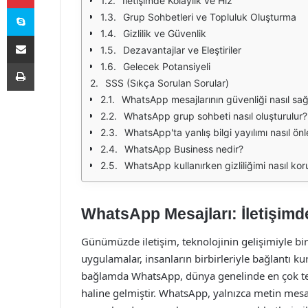
İletişimde Kolaylık ve Hız
Skype
Grup Sohbetleri ve Topluluk Oluşturma
Gizlilik ve Güvenlik
E-Posta ile paylaş
Dezavantajlar ve Eleştiriler
Yazdır
Gelecek Potansiyeli
SSS (Sıkça Sorulan Sorular)
WhatsApp mesajlarının güvenliği nasıl sağ
WhatsApp grup sohbeti nasıl oluşturulur?
WhatsApp'ta yanlış bilgi yayılımı nasıl önl
WhatsApp Business nedir?
WhatsApp kullanırken gizliliğimi nasıl kor
WhatsApp Mesajları: İletişim
Günümüzde iletişim, teknolojinin gelişimiyle birl
uygulamalar, insanların birbirleriyle bağlantı k
bağlamda WhatsApp, dünya genelinde en çok ter
haline gelmiştir. WhatsApp, yalnızca metin mesa