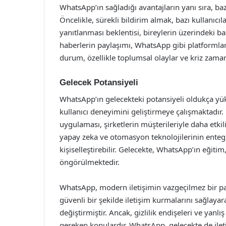
WhatsApp’ın sağladığı avantajların yanı sıra, baz
Öncelikle, sürekli bildirim almak, bazı kullanıcıl
yanıtlanması beklentisi, bireylerin üzerindeki bask
haberlerin paylaşımı, WhatsApp gibi platformlard
durum, özellikle toplumsal olaylar ve kriz zama
Gelecek Potansiyeli
WhatsApp’ın gelecekteki potansiyeli oldukça yüks
kullanıcı deneyimini geliştirmeye çalışmaktadır
uygulaması, şirketlerin müşterileriyle daha etkili
yapay zeka ve otomasyon teknolojilerinin enteg
kişiselleştirebilir. Gelecekte, WhatsApp’ın eğitim
öngörülmektedir.
WhatsApp, modern iletişimin vazgeçilmez bir parça
güvenli bir şekilde iletişim kurmalarını sağlayar
değiştirmiştir. Ancak, gizlilik endişeleri ve yanlış
gereken konulardır. WhatsApp, gelecekte de ile