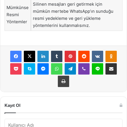
Silinen mesajları geri getirmek için
Mümkünse
mümkün mertebe WhatsApp’ın sunduğu
Resmi
resmi yedekleme ve geri yükleme
Yöntemler
yöntemlerini kullanmalısınız.
Facebook
X
LinkedIn
Tumblr
Pinterest
Reddit
VKontakte
Odnok
Pocket
Skype
Messenger
WhatsApp
Telegram
Viber
Line
E-Posta ile payla
Yazdır
Kayıt Ol