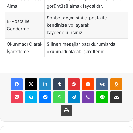
Alma
görüntüsü almak faydalıdır.
Sohbet geçmişini e-posta ile
E-Posta ile
kendinize yollayarak
Gönderme
kaydedebilirsiniz.
Okunmadı Olarak
Silinen mesajlar bazı durumlarda
İşaretleme
okunmadı olarak işaretlenir.
Facebook
X
LinkedIn
Tumblr
Pinterest
Reddit
VKontakte
Odnok
Pocket
Skype
Messenger
WhatsApp
Telegram
Viber
Line
E-Posta ile payla
Yazdır