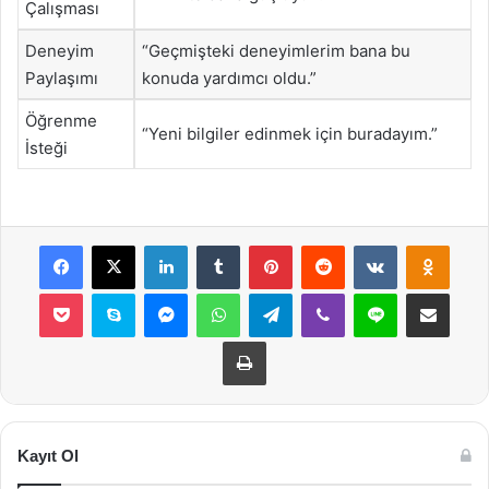
Çalışması
Deneyim
“Geçmişteki deneyimlerim bana bu
Paylaşımı
konuda yardımcı oldu.”
Öğrenme
“Yeni bilgiler edinmek için buradayım.”
İsteği
Facebook
X
LinkedIn
Tumblr
Pinterest
Reddit
VKontakte
Odnok
Pocket
Skype
Messenger
WhatsApp
Telegram
Viber
Line
E-Posta ile payla
Yazdır
Kayıt Ol