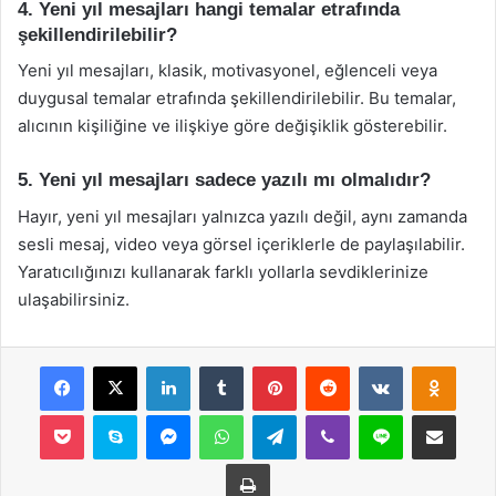
4. Yeni yıl mesajları hangi temalar etrafında
şekillendirilebilir?
Yeni yıl mesajları, klasik, motivasyonel, eğlenceli veya
duygusal temalar etrafında şekillendirilebilir. Bu temalar,
alıcının kişiliğine ve ilişkiye göre değişiklik gösterebilir.
5. Yeni yıl mesajları sadece yazılı mı olmalıdır?
Hayır, yeni yıl mesajları yalnızca yazılı değil, aynı zamanda
sesli mesaj, video veya görsel içeriklerle de paylaşılabilir.
Yaratıcılığınızı kullanarak farklı yollarla sevdiklerinize
ulaşabilirsiniz.
Facebook
X
LinkedIn
Tumblr
Pinterest
Reddit
VKontakte
Odnok
Pocket
Skype
Messenger
WhatsApp
Telegram
Viber
Line
E-Posta ile payla
Yazdır