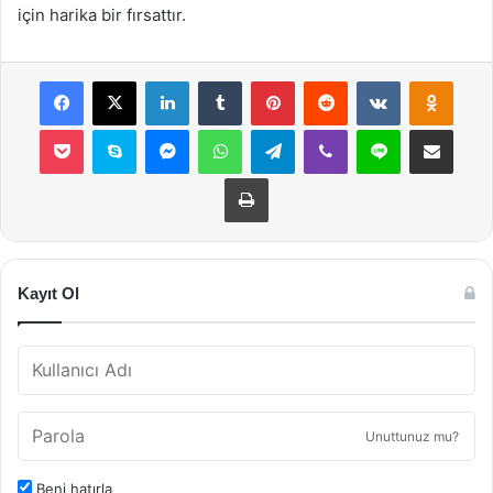
için harika bir fırsattır.
Facebook
X
LinkedIn
Tumblr
Pinterest
Reddit
VKontakte
Odnok
Pocket
Skype
Messenger
WhatsApp
Telegram
Viber
Line
E-Posta ile payla
Yazdır
Kayıt Ol
Unuttunuz mu?
Beni hatırla