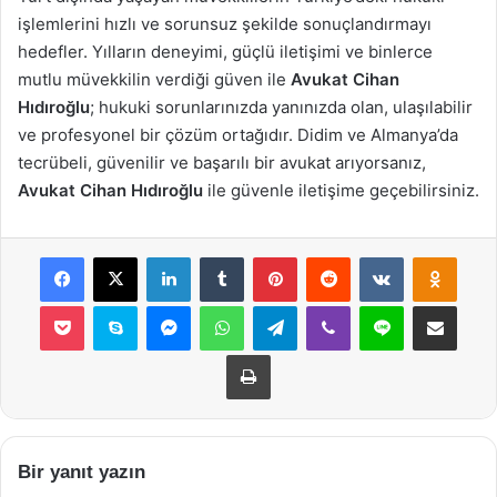
işlemlerini hızlı ve sorunsuz şekilde sonuçlandırmayı
hedefler. Yılların deneyimi, güçlü iletişimi ve binlerce
mutlu müvekkilin verdiği güven ile
Avukat Cihan
Hıdıroğlu
; hukuki sorunlarınızda yanınızda olan, ulaşılabilir
ve profesyonel bir çözüm ortağıdır. Didim ve Almanya’da
tecrübeli, güvenilir ve başarılı bir avukat arıyorsanız,
Avukat Cihan Hıdıroğlu
ile güvenle iletişime geçebilirsiniz.
Facebook
X
LinkedIn
Tumblr
Pinterest
Reddit
VKontakte
Odnok
Pocket
Skype
Messenger
WhatsApp
Telegram
Viber
Line
E-Posta ile payla
Yazdır
Bir yanıt yazın