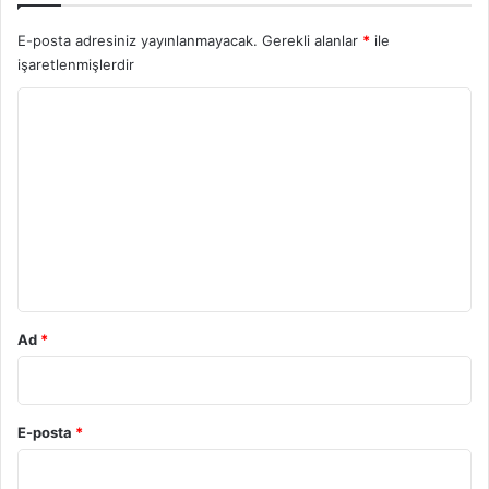
E-posta adresiniz yayınlanmayacak.
Gerekli alanlar
*
ile
işaretlenmişlerdir
Y
o
r
u
m
*
Ad
*
E-posta
*