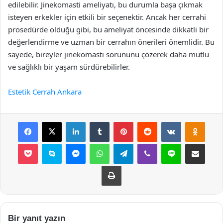
edilebilir. Jinekomasti ameliyatı, bu durumla başa çıkmak
isteyen erkekler için etkili bir seçenektir. Ancak her cerrahi
prosedürde olduğu gibi, bu ameliyat öncesinde dikkatli bir
değerlendirme ve uzman bir cerrahın önerileri önemlidir. Bu
sayede, bireyler jinekomasti sorununu çözerek daha mutlu
ve sağlıklı bir yaşam sürdürebilirler.
Estetik Cerrah Ankara
Facebook
X
LinkedIn
Tumblr
Pinterest
Reddit
VKontakte
Odnok
Pocket
Skype
Messenger
WhatsApp
Telegram
Viber
Line
E-Posta ile payla
Yazdır
Bir yanıt yazın