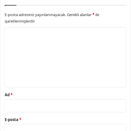
E-posta adresiniz yayınlanmayacak.
Gerekli alanlar
*
ile
işaretlenmişlerdir
Y
o
r
u
m
*
Ad
*
E-posta
*